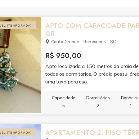
APTO COM CAPACIDADE PAR
UEL (TEMPORADA)
GR
Canto Grande - Bombinhas - SC
R$ 950,00
Apto localizado a 150 metros da praia d
todos os dormitórios. O prédio possui áre
uma taxa para uso.
Capacidade
Dormitórios
Banheiro
5
2
1
APARTAMENTO 2. PISO TÉR
UEL (TEMPORADA)