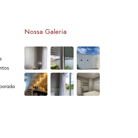
Nossa Galeria
a
ntos
porada