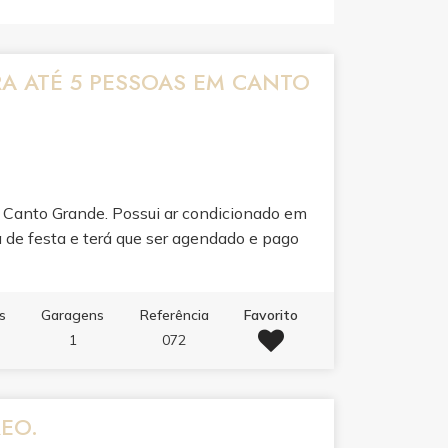
A ATÉ 5 PESSOAS EM CANTO
e Canto Grande. Possui ar condicionado em
a de festa e terá que ser agendado e pago
s
Garagens
Referência
Favorito
1
072
REO.