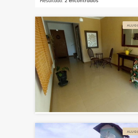
Resultado:
2 encontrados
ALUG
ALUG