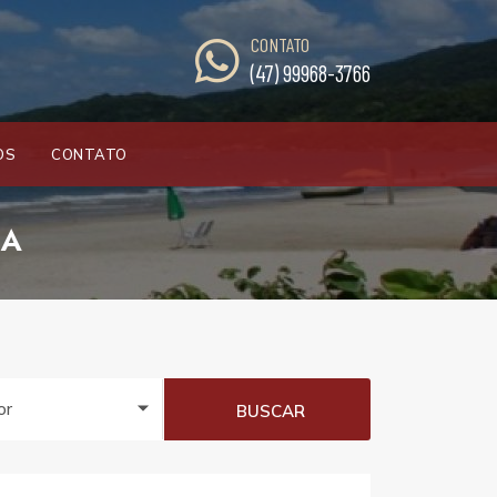
CONTATO
(47) 99968-3766
OS
CONTATO
DA
or
BUSCAR